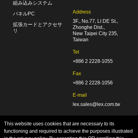
組み込みシステム
Address
パネルPC
3F., No.77, LI DE St.,
拡張カードとアクセサ
Zhonghe Dist.,
リ
New Taipei City 235,
Taiwan
Tel
+886 2 2228-1055
Fax
+886 2 2228-1056
E-mail
lex.sales@lex.com.tw
This website uses cookies that are necessary to its
functioning and required to achieve the purposes illustrated