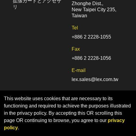
拡張カードとアクセサ
Zhonghe Dist.,
リ
New Taipei City 235,
Taiwan
Tel
+886 2 2228-1055
Fax
+886 2 2228-1056
E-mail
lex.sales@lex.com.tw
This website uses cookies that are necessary to its
functioning and required to achieve the purposes illustrated
in the privacy policy. By accepting this OR scrolling this
page OR continuing to browse, you agree to our
privacy
Home
Sitemap
Privacy Policy
policy
.
© LEX COMPUTECH Co., Ltd. | Designed by CADIIS
Web