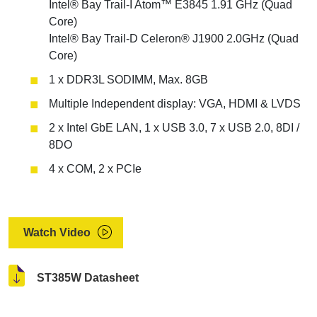
Intel® Bay Trail-I Atom™ E3845 1.91 GHz (Quad
Core)
Intel® Bay Trail-D Celeron® J1900 2.0GHz (Quad
Core)
1 x DDR3L SODIMM, Max. 8GB
Multiple Independent display: VGA, HDMI & LVDS
2 x Intel GbE LAN, 1 x USB 3.0, 7 x USB 2.0, 8DI /
8DO
4 x COM, 2 x PCIe
Watch Video
ST385W Datasheet