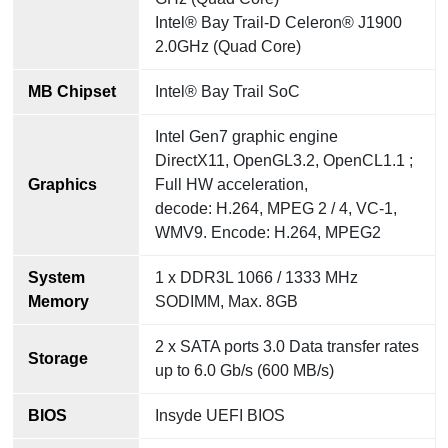
Intel® Bay Trail-D Celeron® J1900
2.0GHz (Quad Core)
MB Chipset
Intel® Bay Trail SoC
Intel Gen7 graphic engine
DirectX11, OpenGL3.2, OpenCL1.1 ;
Graphics
Full HW acceleration,
decode: H.264, MPEG 2 / 4, VC-1,
WMV9. Encode: H.264, MPEG2
System
1 x DDR3L 1066 / 1333 MHz
Memory
SODIMM, Max. 8GB
2 x SATA ports 3.0 Data transfer rates
Storage
up to 6.0 Gb/s (600 MB/s)
BIOS
Insyde UEFI BIOS