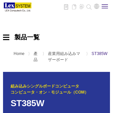
企業情報
製品一覧
製品情報
Home
⟩
產
⟩
産業用組み込みマ
⟩
ST385W
産業用組み込みマザーボード
事例紹介
品
ザーボード
組み込みシステム
パネルPC
ニュース
拡張カードとアクセサリ
組み込みシングルボードコンピュータ
ダウンロード
コンピュータ・オン・モジュール（COM）
ST385W
お問い合わせ