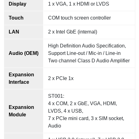
Display
1 x VGA, 1 x HDMI or LVDS
Touch
COM touch screen controller
LAN
2 x Intel GbE (internal)
High Definition Audio Specification,
Audio (OEM)
Support Line-out / Mic-in / Line-in
Two channel Class D Audio Amplifier
Expansion
2 x PCIe 1x
Interface
ST001:
4 x COM, 2 x GbE, VGA, HDMI,
Expansion
LVDS, 4 x USB,
Module
7 x PCIe mini card, 3 x SIM socket,
Audio