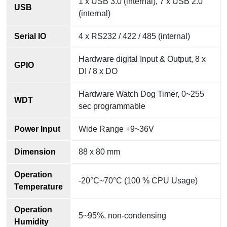
1 x USB 3.0 (internal), 7 x USB 2.0
USB
(internal)
Serial IO
4 x RS232 / 422 / 485 (internal)
Hardware digital Input & Output, 8 x
GPIO
DI / 8 x DO
Hardware Watch Dog Timer, 0~255
WDT
sec programmable
Power Input
Wide Range +9~36V
Dimension
88 x 80 mm
Operation
-20°C~70°C (100 % CPU Usage)
Temperature
Operation
5~95%, non-condensing
Humidity