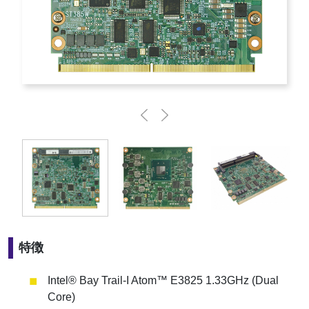
特徴
Intel® Bay Trail-I Atom™ E3825 1.33GHz (Dual
Core)