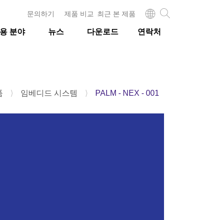
문의하기
제품 비교
최근 본 제품
용 분야
뉴스
다운로드
연락처
품
⟩
임베디드 시스템
⟩
PALM - NEX - 001