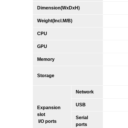
Dimension(WxDxH)
Weight(Incl.M/B)
CPU
GPU
Memory
Storage
Network
USB
Expansion
slot
Serial
I/O ports
ports