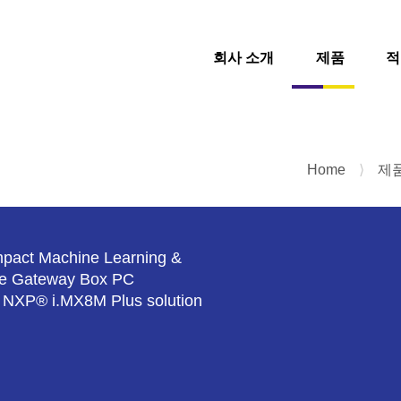
회사 소개
제품
적
Home
⟩
제
pact Machine Learning &
e Gateway Box PC
h NXP® i.MX8M Plus solution