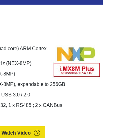
ad core) ARM Cortex-
 GHz (NEX-8MP)
X-8MP)
-8MP), expandable to 256GB
 USB 3.0 / 2.0
232, 1 x RS485 ; 2 x CANBus
Watch Video