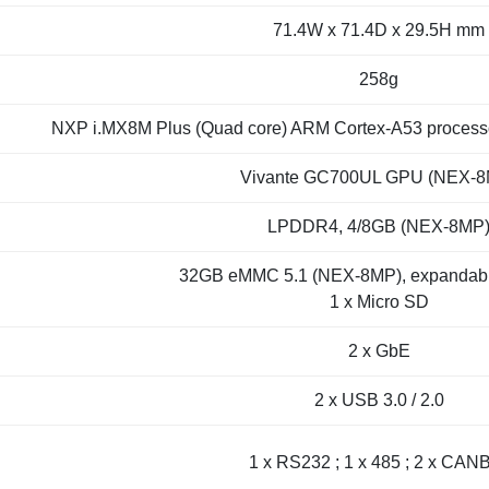
71.4W x 71.4D x 29.5H mm
258g
NXP i.MX8M Plus (Quad core) ARM Cortex-A53 process
Vivante GC700UL GPU (NEX-8
LPDDR4, 4/8GB (NEX-8MP
32GB eMMC 5.1 (NEX-8MP), expandabl
1 x Micro SD
2 x GbE
2 x USB 3.0 / 2.0
1 x RS232 ; 1 x 485 ; 2 x CAN