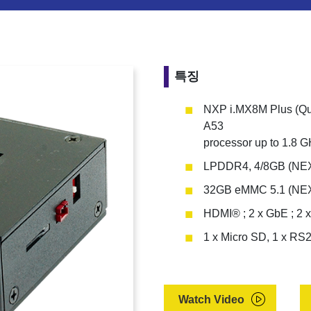
특징
NXP i.MX8M Plus (Qu
A53
processor up to 1.8
LPDDR4, 4/8GB (NE
32GB eMMC 5.1 (NEX
HDMI® ; 2 x GbE ; 2 x
1 x Micro SD, 1 x RS
Watch Video