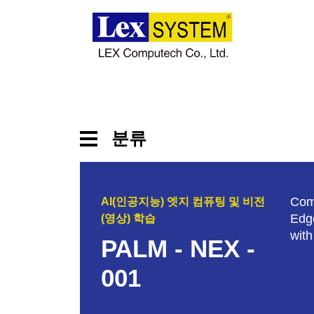
회사 소개
제품
분류
적용 분야
임베디드 산업용 보드
Com
AI(인공지능) 엣지 컴퓨팅 및 비전
뉴스
시스템
Edg
(영상) 학습
wit
패널 PC
PALM - NEX -
다운로드
확장 보드 및 액세서리
001
연락처