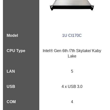
1U CI170C
Intel® Gen 6th /7th Skylake/ Kaby
Lake
5
4 x USB 3.0
4