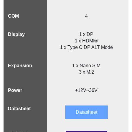
4
1 x DP
1 x HDMI®
1 x Type C DP ALT Mode
1 x Nano SIM
3 x M.2
+12V~36V
Datasheet