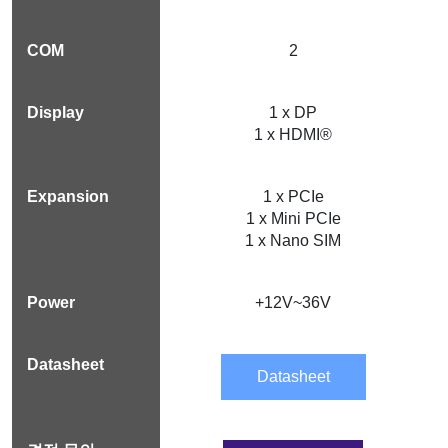
2
1 x DP
1 x HDMI®
1 x PCIe
1 x Mini PCIe
1 x Nano SIM
+12V~36V
Datasheet