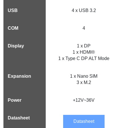
4 x USB 3.2
4
1 x DP
1 x HDMI®
1 x Type C DP ALT Mode
1 x Nano SIM
3 x M.2
+12V~36V
Datasheet