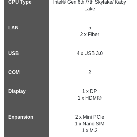
Intel® Gen 6th /7th Skylake/ Kaby
Lake
5
2 x Fiber
4 x USB 3.0
2
1 x DP
1 x HDMI®
2 x Mini PCIe
1 x Nano SIM
1 x M.2