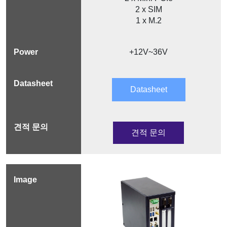
2 x SIM
1 x M.2
+12V~36V
Datasheet
견적 문의