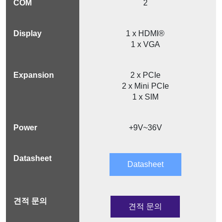
2
1 x HDMI®
1 x VGA
2 x PCIe
2 x Mini PCIe
1 x SIM
+9V~36V
Datasheet
견적 문의