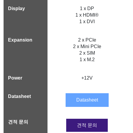
1 x DP
1 x HDMI®
1 x DVI
2 x PCIe
2 x Mini PCIe
2 x SIM
1 x M.2
+12V
Datasheet
견적 문의