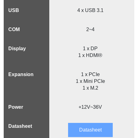
4 x USB 3.1
2~4
1 x DP
1 x HDMI®
1 x PCIe
1 x Mini PCIe
1 x M.2
+12V~36V
Datasheet