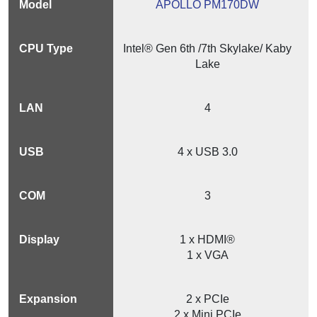
APOLLO PM170DW
Intel® Gen 6th /7th Skylake/ Kaby
Lake
4
4 x USB 3.0
3
1 x HDMI®
1 x VGA
2 x PCIe
2 x Mini PCIe