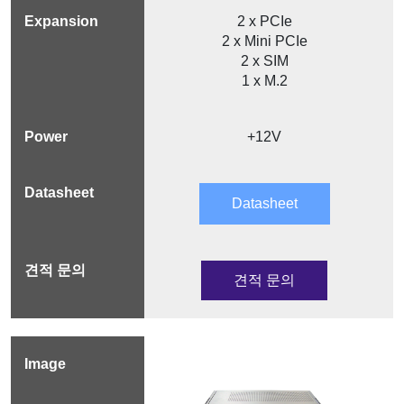
2 x PCIe
2 x Mini PCIe
2 x SIM
1 x M.2
+12V
Datasheet
견적 문의