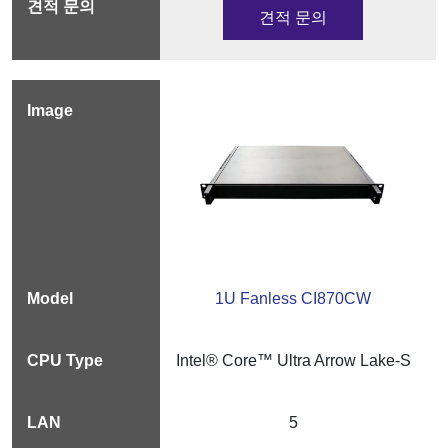
견적 문의
1U Fanless CI870CW
Intel® Core™ Ultra Arrow Lake-S
5