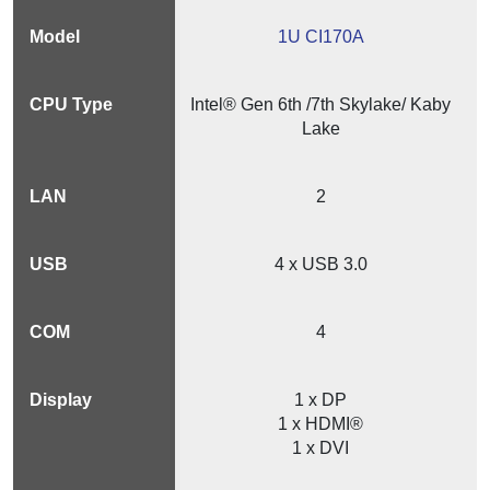
1U CI170A
Intel® Gen 6th /7th Skylake/ Kaby
Lake
2
4 x USB 3.0
4
1 x DP
1 x HDMI®
1 x DVI