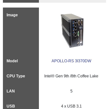
APOLLO-RS 3I370DW
Intel® Gen 9th /8th Coffee Lake
5
4 x USB 3.1