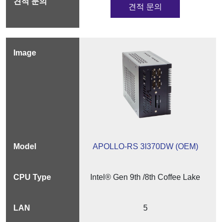
견적 문의
APOLLO-RS 3I370DW (OEM)
Intel® Gen 9th /8th Coffee Lake
5