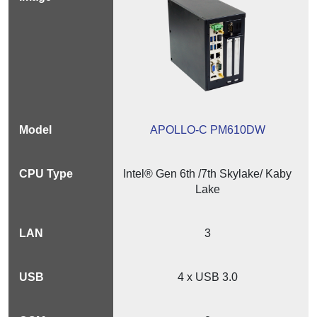
APOLLO-C PM610DW
Intel® Gen 6th /7th Skylake/ Kaby
Lake
3
4 x USB 3.0