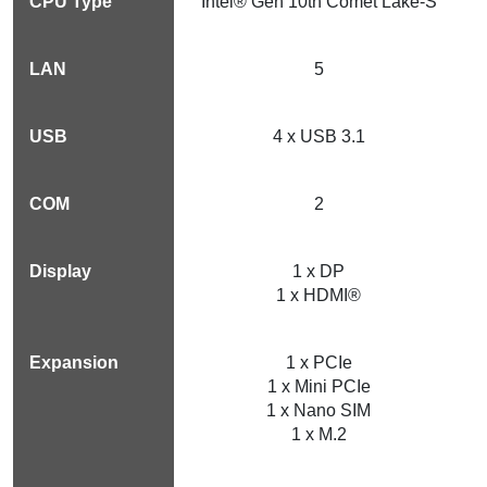
Intel® Gen 10th Comet Lake-S
5
4 x USB 3.1
2
1 x DP
1 x HDMI®
1 x PCIe
1 x Mini PCIe
1 x Nano SIM
1 x M.2