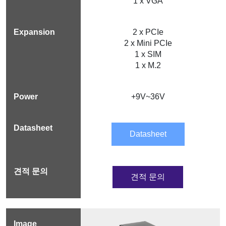
1 x VGA
2 x PCIe
2 x Mini PCIe
1 x SIM
1 x M.2
+9V~36V
Datasheet
견적 문의