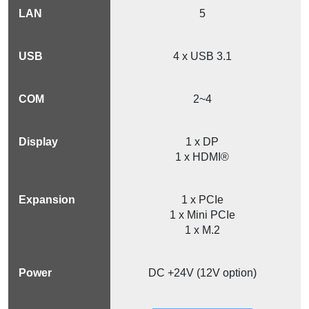
5
4 x USB 3.1
2~4
1 x DP
1 x HDMI®
1 x PCIe
1 x Mini PCIe
1 x M.2
DC +24V (12V option)