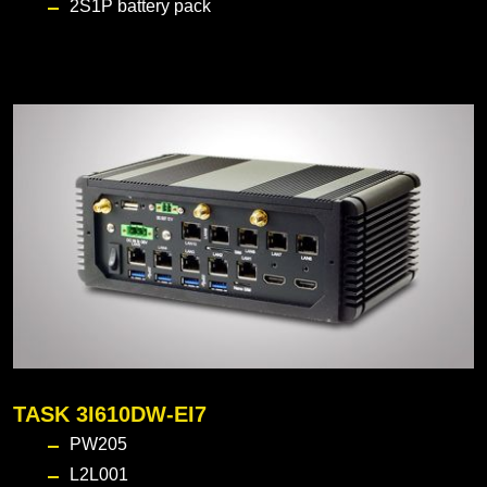
2S1P battery pack
TASK 3I610DW-EI7
PW205
L2L001