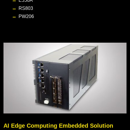
E550A
RS803
PW206
AI Edge Computing Embedded Solution