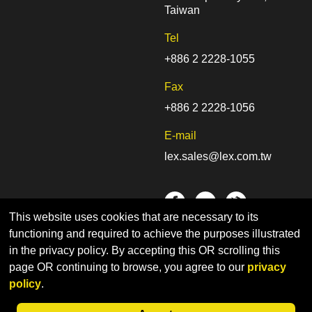
Taiwan
Tel
+886 2 2228-1055
Fax
+886 2 2228-1056
E-mail
lex.sales@lex.com.tw
This website uses cookies that are necessary to its
functioning and required to achieve the purposes illustrated
in the privacy policy. By accepting this OR scrolling this
首页
网站导览
隐私权
page OR continuing to browse, you agree to our
privacy
© 博来科技股份有限公司 | Designed by CADIIS
網頁設計
policy
.
粤ICP备2020118257号-1
粤公网安备