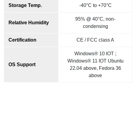
Storage Temp.
-40°C to +70°C
95% @ 40°C, non-
Relative Humidity
condensing
Certification
CE / FCC class A
Windows® 10 IOT ;
Windows® 11 IOT Ubuntu
OS Support
22.04 above, Fedora 36
above