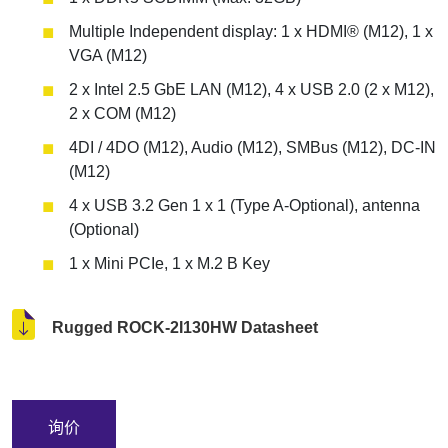
Multiple Independent display: 1 x HDMI® (M12), 1 x
VGA (M12)
2 x Intel 2.5 GbE LAN (M12), 4 x USB 2.0 (2 x M12),
2 x COM (M12)
4DI / 4DO (M12), Audio (M12), SMBus (M12), DC-IN
(M12)
4 x USB 3.2 Gen 1 x 1 (Type A-Optional), antenna
(Optional)
1 x Mini PCIe, 1 x M.2 B Key
Rugged ROCK-2I130HW Datasheet
询价