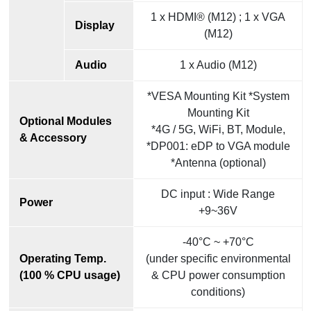
1 x HDMI® (M12) ; 1 x VGA
Display
(M12)
Audio
1 x Audio (M12)
*VESA Mounting Kit *System
Mounting Kit
Optional Modules
*4G / 5G, WiFi, BT, Module,
& Accessory
*DP001: eDP to VGA module
*Antenna (optional)
DC input : Wide Range
Power
+9~36V
-40°C ~ +70°C
Operating Temp.
(under specific environmental
(100 % CPU usage)
& CPU power consumption
conditions)