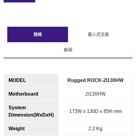
规格
嵌入式主板
新闻
MODEL
Rugged ROCK-2I130HW
Motherboard
2I130HW
System
173W x 130D x 85H mm
Dimension(WxDxH)
Weight
2.2 Kg