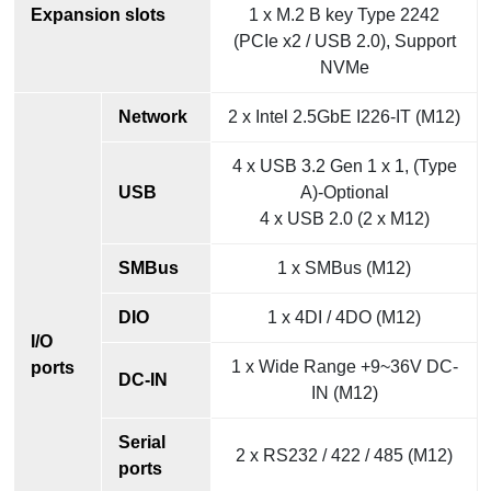
Expansion slots
1 x M.2 B key Type 2242
(PCIe x2 / USB 2.0), Support
NVMe
Network
2 x Intel 2.5GbE I226-IT (M12)
4 x USB 3.2 Gen 1 x 1, (Type
USB
A)-Optional
4 x USB 2.0 (2 x M12)
SMBus
1 x SMBus (M12)
DIO
1 x 4DI / 4DO (M12)
I/O
1 x Wide Range +9~36V DC-
ports
DC-IN
IN (M12)
Serial
2 x RS232 / 422 / 485 (M12)
ports