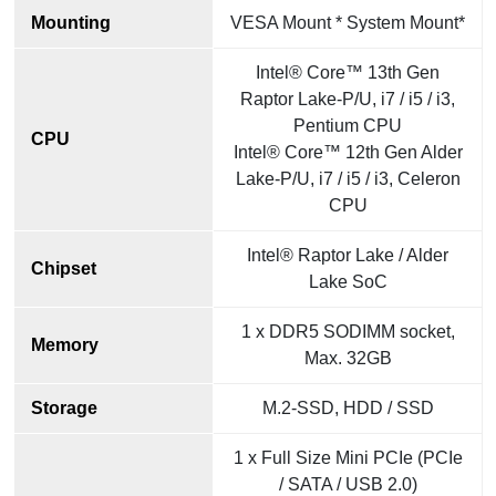
Mounting
VESA Mount * System Mount*
Intel® Core™ 13th Gen
Raptor Lake-P/U, i7 / i5 / i3,
Pentium CPU
CPU
Intel® Core™ 12th Gen Alder
Lake-P/U, i7 / i5 / i3, Celeron
CPU
Intel® Raptor Lake / Alder
Chipset
Lake SoC
1 x DDR5 SODIMM socket,
Memory
Max. 32GB
Storage
M.2-SSD, HDD / SSD
1 x Full Size Mini PCIe (PCIe
/ SATA / USB 2.0)