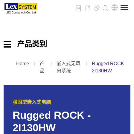
关于我们
产品类别
产品介绍
Home
⟩
产
⟩
嵌入式无风
⟩
Rugged ROCK -
嵌入式主板
行业应用
品
扇系统
2I130HW
嵌入式无风扇系统
平板电脑
新闻与活动
扩充卡&配件
强固型嵌入式电脑
技术支持
Rugged ROCK -
2I130HW
联系我们