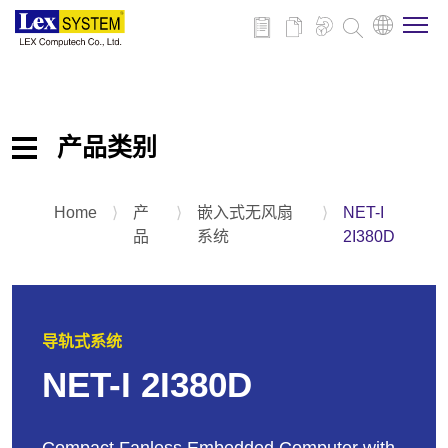
关于我们
产品类别
产品介绍
Home
⟩
产
⟩
嵌入式无风扇
⟩
NET-I
嵌入式主板
行业应用
品
系统
2I380D
嵌入式无风扇系统
平板电脑
新闻与活动
扩充卡&配件
导轨式系统
技术支持
NET-I 2I380D
联系我们