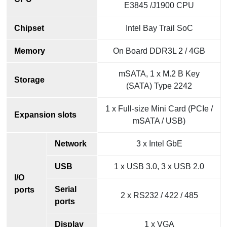
E3845 /J1900 CPU
Chipset
Intel Bay Trail SoC
Memory
On Board DDR3L 2 / 4GB
mSATA, 1 x M.2 B Key
Storage
(SATA) Type 2242
1 x Full-size Mini Card (PCIe /
Expansion slots
mSATA / USB)
Network
3 x Intel GbE
USB
1 x USB 3.0, 3 x USB 2.0
I/O
Serial
ports
2 x RS232 / 422 / 485
ports
Display
1 x VGA