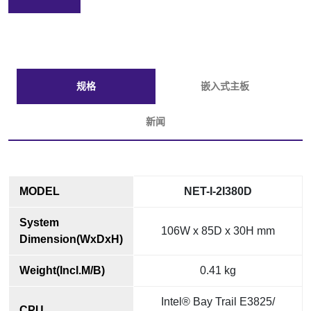
规格
嵌入式主板
新闻
MODEL
NET-I-2I380D
System
106W x 85D x 30H mm
Dimension(WxDxH)
Weight(Incl.M/B)
0.41 kg
Intel® Bay Trail E3825/
CPU