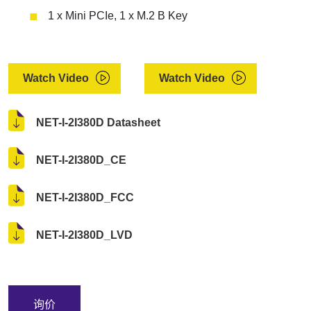
1 x Mini PCIe, 1 x M.2 B Key
Watch Video
Watch Video
NET-I-2I380D Datasheet
NET-I-2I380D_CE
NET-I-2I380D_FCC
NET-I-2I380D_LVD
询价