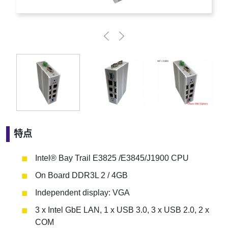
特点
Intel® Bay Trail E3825 /E3845/J1900 CPU
On Board DDR3L 2 / 4GB
Independent display: VGA
3 x Intel GbE LAN, 1 x USB 3.0, 3 x USB 2.0, 2 x
COM