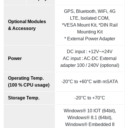
GPS, Bluetooth, WiFi, 4G
LTE, Isolated COM,
Optional Modules
*VESA Mount Kit, *DIN Rail
& Accessory
Mounting Kit
* External Power Adapter
DC input : +12V~+24V
Power
AC input : AC-DC External
adapter 100 / 240V (optional)
Operating Temp.
-20°C to +60°C with mSATA
(100 % CPU usage)
Storage Temp.
-20°C to +70°C
Windows® 10 IOT (64bit),
Windows® 8.1 (64bit),
Windows® Embedded 8