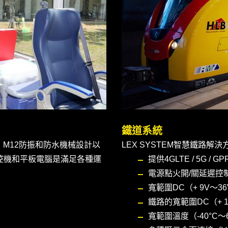
鐵道系統
M12防振和防水機械設計以
LEX SYSTEM智慧鐵路解決
載工控機和平板電腦是滿足各種運
提供4GLTE / 5G / GP
電源點火開/關延遲控
寬範圍DC（+ 9V〜3
鐵路的寬範圍DC（+ 
寬範圍溫度（-40°C〜6