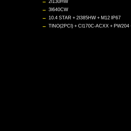
2I130HW
3I640CW
10.4 STAR + 2I385HW + M12 IP67
TINO(2PCI) + CI170C
-ACXX +
PW204