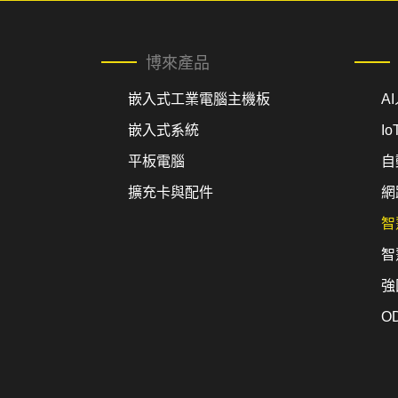
博來產品
嵌入式工業電腦主機板
A
嵌入式系統
I
平板電腦
自
擴充卡與配件
網
智
智
強
O