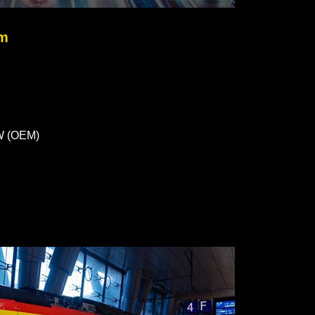
em
W (OEM)