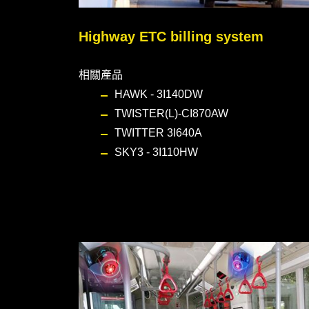
Highway ETC billing system
相關產品
HAWK - 3I140DW
TWISTER(L)-CI870AW
TWITTER 3I640A
SKY3 - 3I110HW