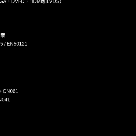
，DVI-D，HDMI和LVDS）
方案
 / EN50121
+
CN061
N041