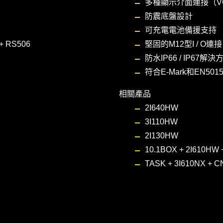
多種顯示介面連接（VGA
防震底盤設計
可充電電池備援支持
+
RS506
堅固的M12型I / O連接
防水IP66 / IP67解決
符合E-Mark和EN50155
相關產品
2I640HW
3I110HW
2I130HW
10.1BOX + 2I610HW
TASK + 3I610NX
+
C