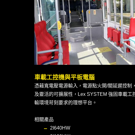
車載工控機與平板電腦
憑藉寬電壓電源輸入，電源點火開/關延遲控制，
及靈活的可擴展性，Lex SYSTEM 強固車
輸環境苛刻要求的理想平台。
相關產品
2I640HW