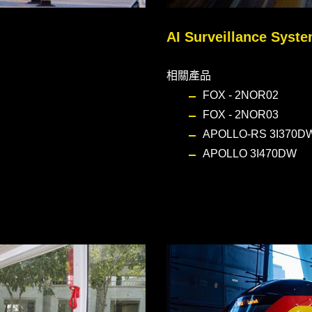
AI Surveillance Syst
相關產品
FOX - 2NOR02
FOX - 2NOR03
APOLLO-RS 3I370D
APOLLO 3I470DW