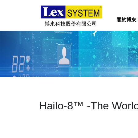
關於博來
關於博來
博來產品
行業應用
新聞與活動
Hailo-8™ -The World’
下載
聯絡我們