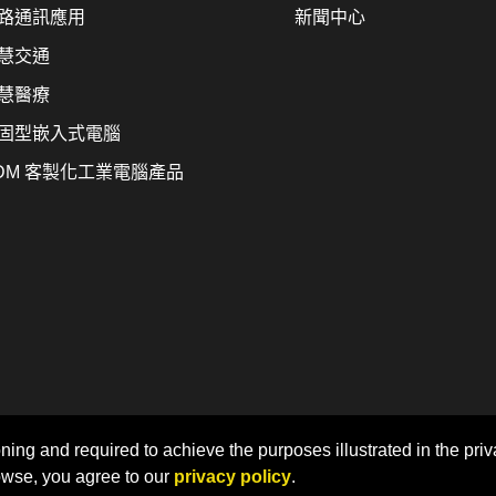
路通訊應用
新聞中心
慧交通
慧醫療
固型嵌入式電腦
DM 客製化工業電腦產品
Home
Sitemap
Privacy Policy
ning and required to achieve the purposes illustrated in the priv
owse, you agree to our
© LEX COMPUTECH Co., Ltd. | Designed by CADIIS
privacy policy
.
網頁設計