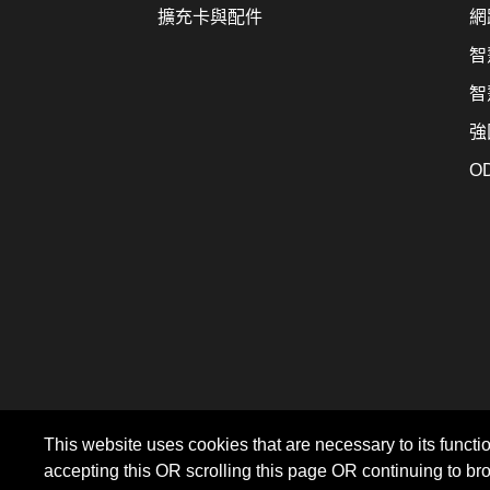
擴充卡與配件
網
智
智
強
O
This website uses cookies that are necessary to its functio
accepting this OR scrolling this page OR continuing to br