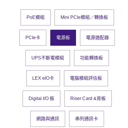
投資人專區
PoE模組
Mini PCIe模組／轉換板
公司治理
PCIe卡
電源板
電源適配器
企業永續
UPS不斷電模組
功能轉換板
LEX eIO卡
電腦模組評估板
Digital I/O 板
Riser Card &背板
網路與通訊
串列通訊卡