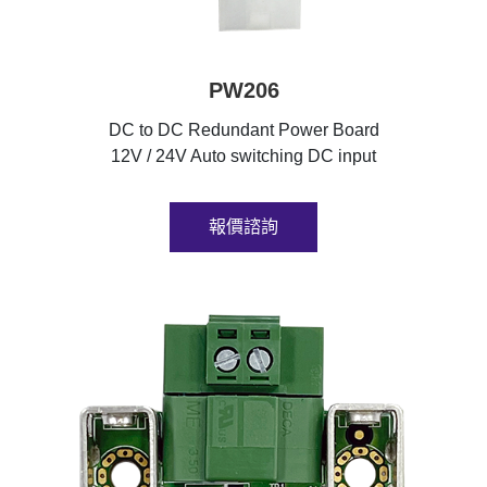
PW206
DC to DC Redundant Power Board
12V / 24V Auto switching DC input
報價諮詢