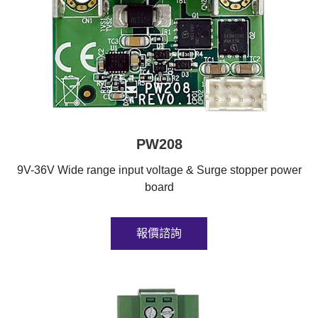
PW208
9V-36V Wide range input voltage & Surge stopper power
board
報價諮詢