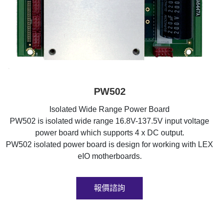
PW502
Isolated Wide Range Power Board
PW502 is isolated wide range 16.8V-137.5V input voltage
power board which supports 4 x DC output.
PW502 isolated power board is design for working with LEX
eIO motherboards.
報價諮詢