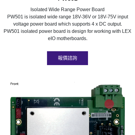
Isolated Wide Range Power Board
PW501 is isolated wide range 18V-36V or 18V-75V input
voltage power board which supports 4 x DC output.
PW501 isolated power board is design for working with LEX
eIO motherboards.
報價諮詢