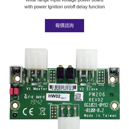
with power Ignition on/off delay function
報價諮詢