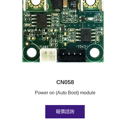
CN058
Power on (Auto Boot) module
報價諮詢