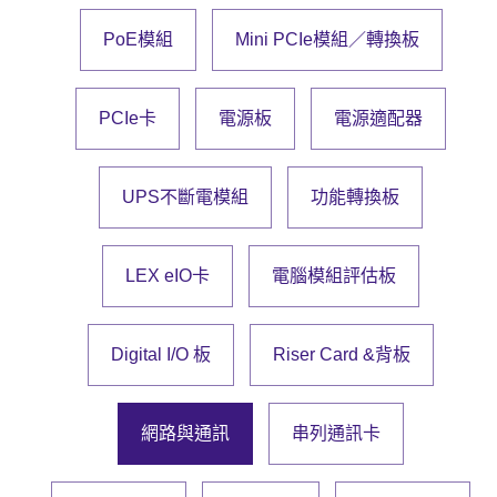
PoE模組
Mini PCIe模組／轉換板
投資人專區
PCIe卡
電源板
電源適配器
公司治理
企業永續
UPS不斷電模組
功能轉換板
LEX eIO卡
電腦模組評估板
Digital I/O 板
Riser Card &背板
網路與通訊
串列通訊卡