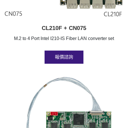
CL210F + CN075
M.2 to 4 Port Intel I210-IS Fiber LAN converter set
報價諮詢