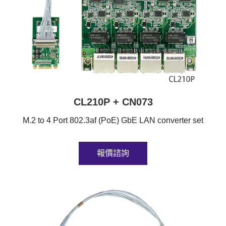
CL210P + CN073
M.2 to 4 Port 802.3af (PoE) GbE LAN converter set
報價諮詢