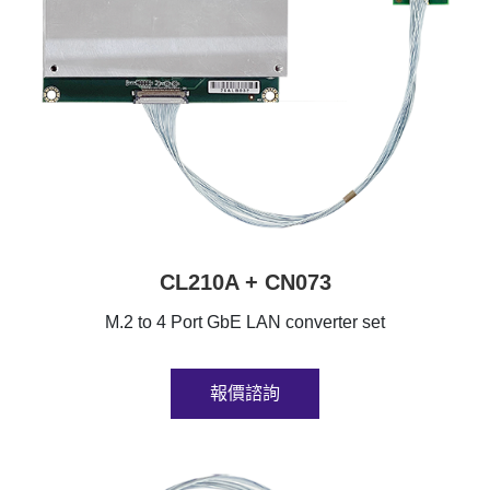
CL210A + CN073
M.2 to 4 Port GbE LAN converter set
報價諮詢