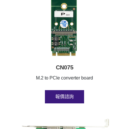
CN075
M.2 to PCIe converter board
報價諮詢