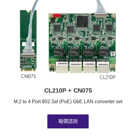
CL210P + CN075
M.2 to 4 Port 802.3af (PoE) GbE LAN converter set
報價諮詢