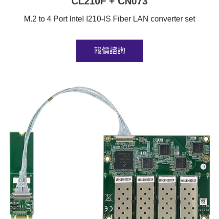
CL210F + CN073
M.2 to 4 Port Intel I210-IS Fiber LAN converter set
報價諮詢