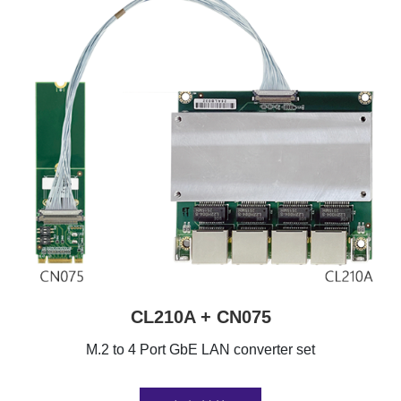
CL210A + CN075
M.2 to 4 Port GbE LAN converter set