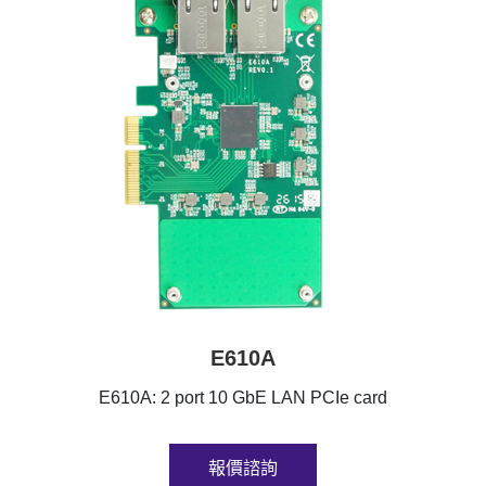
E610A
E610A: 2 port 10 GbE LAN PCIe card
報價諮詢