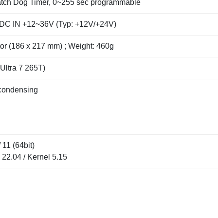
tch Dog Timer, 0~255 sec programmable
DC IN +12~36V (Typ: +12V/+24V)
tor (186 x 217 mm) ; Weight: 460g
Ultra 7 265T)
condensing
11 (64bit)
22.04 / Kernel 5.15