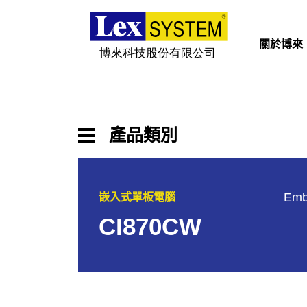
關於博來
關於博來
博來產品
產品類別
行業應用
嵌入式工業電腦主機板
Emb
嵌入式單板電腦
新聞與活動
嵌入式系統
CI870CW
平板電腦
下載
擴充卡與配件
聯絡我們