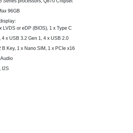
/5 Series processors, Q870 Chipset
Max 96GB
display:
 x LVDS or eDP (BIOS), 1 x Type C
, 4 x USB 3.2 Gen 1, 4 x USB 2.0
2 B Key, 1 x Nano SIM, 1 x PCIe x16
 Audio
 I2S