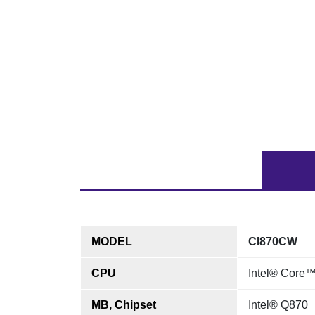
MODEL
CI870CW
CPU
Intel® Core™
MB, Chipset
Intel® Q870