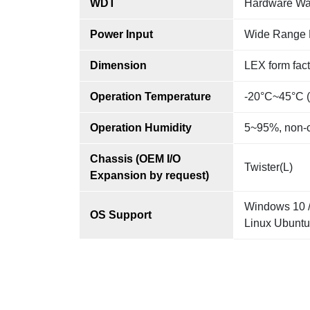
WDT
Hardware Wa
Power Input
Wide Range 
Dimension
LEX form fac
Operation Temperature
-20°C~45°C (
Operation Humidity
5~95%, non-
Chassis (OEM I/O
Twister(L)
Expansion by request)
Windows 10 / 
OS Support
Linux Ubuntu 