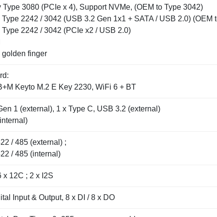
y Type 3080 (PCIe x 4), Support NVMe, (OEM to Type 3042)
y Type 2242 / 3042 (USB 3.2 Gen 1x1 + SATA / USB 2.0) (OEM 
 Type 2242 / 3042 (PCIe x2 / USB 2.0)
M
 golden finger
rd:
+M Keyto M.2 E Key 2230, WiFi 6 + BT
en 1 (external), 1 x Type C, USB 3.2 (external)
internal)
22 / 485 (external) ;
22 / 485 (internal)
 x 12C ; 2 x I2S
tal Input & Output, 8 x DI / 8 x DO