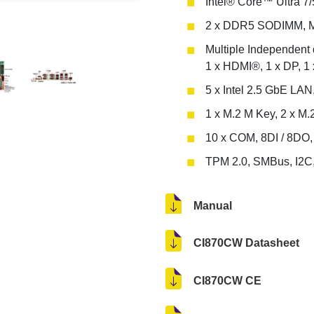
Intel® Core™ Ultra 7
2 x DDR5 SODIMM, 
Multiple Independent 
1 x HDMI®, 1 x DP, 1
5 x Intel 2.5 GbE LAN
1 x M.2 M Key, 2 x M.
10 x COM, 8DI / 8DO,
TPM 2.0, SMBus, I2C,
Manual
CI870CW Datasheet
CI870CW CE