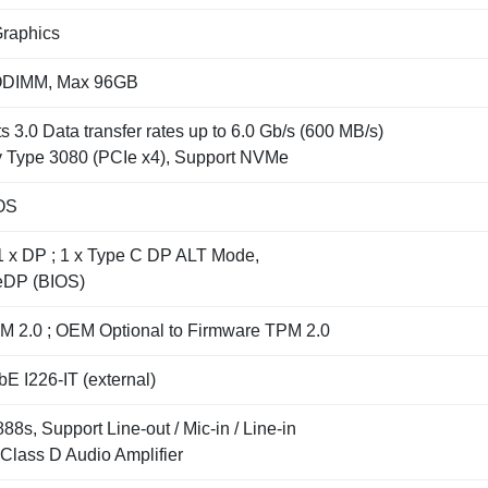
raphics
ODIMM, Max 96GB
s 3.0 Data transfer rates up to 6.0 Gb/s (600 MB/s)
y Type 3080 (PCIe x4), Support NVMe
OS
1 x DP ; 1 x Type C DP ALT Mode,
eDP (BIOS)
 2.0 ; OEM Optional to Firmware TPM 2.0
GbE I226-IT (external)
8s, Support Line-out / Mic-in / Line-in
Class D Audio Amplifier