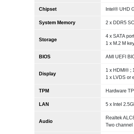
Chipset
Intel® UHD G
System Memory
2 x DDR5 S
4 x SATA port
Storage
1 x M.2 M ke
BIOS
AMI UEFI BI
1 x HDMI® ; 
Display
1 x LVDS or 
TPM
Hardware TPM
LAN
5 x Intel 2.5
Realtek ALC88
Audio
Two channel 