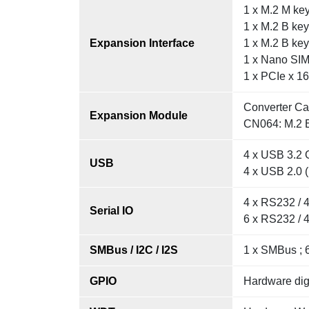
1 x M.2 M ke
1 x M.2 B ke
Expansion Interface
1 x M.2 B key
1 x Nano SI
1 x PCIe x 16
Converter Ca
Expansion Module
CN064: M.2 B
4 x USB 3.2 G
USB
4 x USB 2.0 (
4 x RS232 / 4
Serial IO
6 x RS232 / 4
SMBus / I2C / I2S
1 x SMBus ; 6
GPIO
Hardware digi