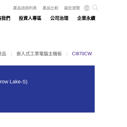
產品諮詢列表
產品比較
最近瀏覽
絡我們
投資人專區
公司治理
企業永續
產品
⟩
嵌入式工業電腦主機板
⟩
CI870CW
rrow Lake-S)