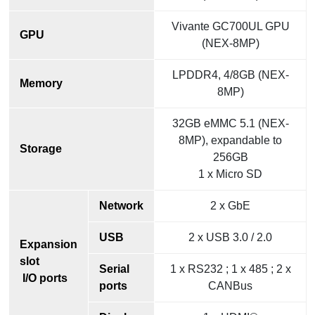
Vivante GC700UL GPU
GPU
(NEX-8MP)
LPDDR4, 4/8GB (NEX-
Memory
8MP)
32GB eMMC 5.1 (NEX-
8MP), expandable to
Storage
256GB
1 x Micro SD
Network
2 x GbE
USB
2 x USB 3.0 / 2.0
Expansion
slot
Serial
1 x RS232 ; 1 x 485 ; 2 x
I/O ports
ports
CANBus