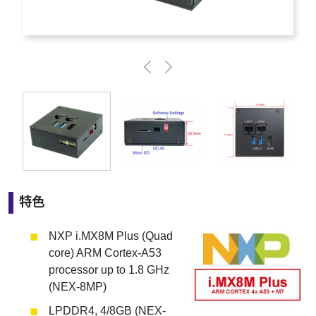
特色
NXP i.MX8M Plus (Quad
core) ARM Cortex-A53
processor up to 1.8 GHz
(NEX-8MP)
LPDDR4, 4/8GB (NEX-