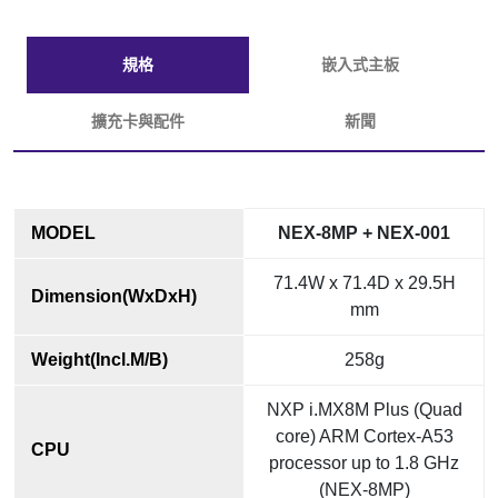
規格
嵌入式主板
擴充卡與配件
新聞
MODEL
NEX-8MP + NEX-001
71.4W x 71.4D x 29.5H
Dimension(WxDxH)
mm
Weight(Incl.M/B)
258g
NXP i.MX8M Plus (Quad
core) ARM Cortex-A53
CPU
processor up to 1.8 GHz
(NEX-8MP)