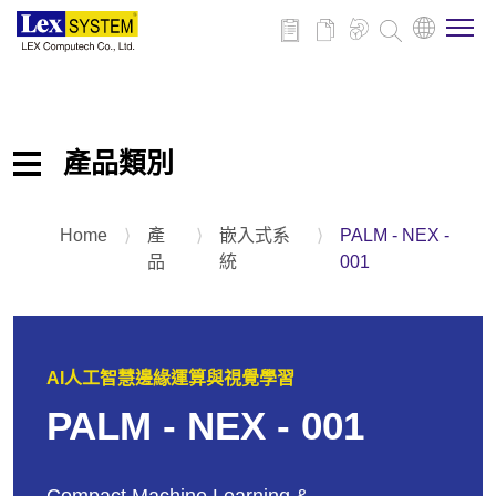
關於博來
產品類別
博來產品
Home
⟩
產
⟩
嵌入式系
⟩
PALM - NEX -
嵌入式工業電腦主機板
行業應用
品
統
001
嵌入式系統
平板電腦
新聞與活動
擴充卡與配件
AI人工智慧邊緣運算與視覺學習
下載
PALM - NEX - 001
聯絡我們