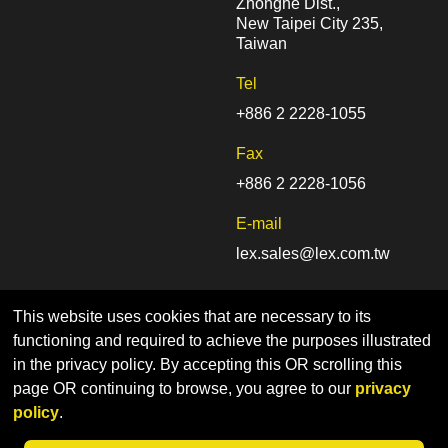
Zhonghe Dist.,
New Taipei City 235,
Taiwan
Tel
+886 2 2228-1055
Fax
+886 2 2228-1056
E-mail
lex.sales@lex.com.tw
This website uses cookies that are necessary to its
functioning and required to achieve the purposes illustrated
in the privacy policy. By accepting this OR scrolling this
page OR continuing to browse, you agree to our
privacy
Home
Sitemap
Privacy Policy
policy
.
© LEX COMPUTECH Co., Ltd. | Designed by CADIIS
網頁