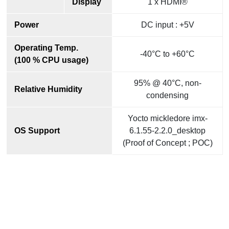
Display
1 x HDMI®
Power
DC input : +5V
Operating Temp.
-40°C to +60°C
(100 % CPU usage)
95% @ 40°C, non-
Relative Humidity
condensing
Yocto mickledore imx-
OS Support
6.1.55-2.2.0_desktop
(Proof of Concept ; POC)