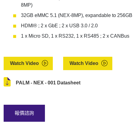
8MP)
32GB eMMC 5.1 (NEX-8MP), expandable to 256GB
HDMI® ; 2 x GbE ; 2 x USB 3.0 / 2.0
1 x Micro SD, 1 x RS232, 1 x RS485 ; 2 x CANBus
Watch Video
Watch Video
PALM - NEX - 001 Datasheet
報價諮詢