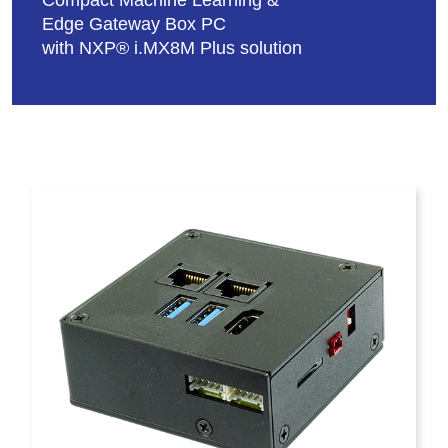
Compact Machine Learning &
Edge Gateway Box PC
投資人專區
with NXP® i.MX8M Plus solution
公司治理
企業永續