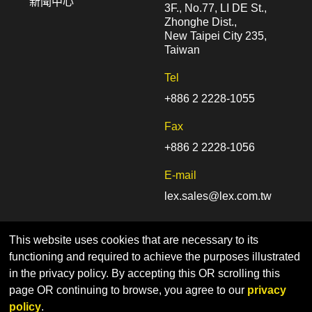
新聞中心
3F., No.77, LI DE St.,
Zhonghe Dist.,
New Taipei City 235,
Taiwan
Tel
+886 2 2228-1055
Fax
+886 2 2228-1056
E-mail
lex.sales@lex.com.tw
This website uses cookies that are necessary to its
functioning and required to achieve the purposes illustrated
in the privacy policy. By accepting this OR scrolling this
page OR continuing to browse, you agree to our
privacy
Home
Sitemap
Privacy Policy
policy
.